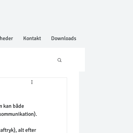
heder
Kontakt
Downloads
m kan både 
okommunikation).
tryk), alt efter 