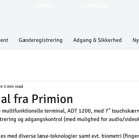
Skriv til os
+45 45 66 11 88
ent
Gæsteregistrering
Adgang & Sikkerhed
Ny
14
1 min read
al fra Primion
multifunktionelle terminal, ADT 1200, med 7" touchskær
istrering og adgangskontrol (med mulighed for audio/vide
 med diverse læse-teknologier samt evt. biometri (fingeraf