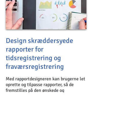
Design skræddersyede
rapporter for
tidsregistrering og
fraværsregistrering
Med rapportdesigneren kan brugerne let
oprette og tilpasse rapporter, så de
fremstilles på den ønskede og
nødvendige måde.
Måske er der brug for mere end
standardrapporter, som bookingjournaler,
afdelingskalender evalueringer og andet.