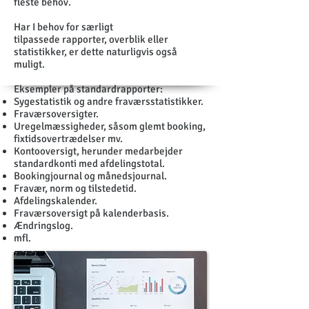
fleste behov.
Har I behov for særligt
tilpassede rapporter, overblik eller
statistikker, er dette naturligvis også
muligt.
Eksempler på standardrapporter:
Sygestatistik og andre fraværsstatistikker.
Fraværsoversigter.
Uregelmæssigheder, såsom glemt booking,
fixtidsovertrædelser mv.
Kontooversigt, herunder medarbejder
standardkonti med afdelingstotal.
Bookingjournal og m
ånedsjournal.
Fravær, norm og tilstedetid.
Afdelingskalender.
Fraværsoversigt på kalenderbasis.
Ændringslog.
mfl.